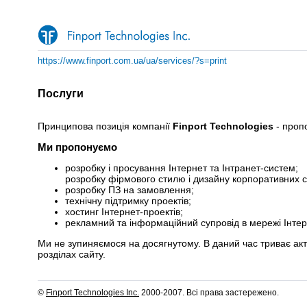
https://www.finport.com.ua/ua/services/?s=print
Послуги
Принципова позиція компанії
Finport Technologies
- пропо
Ми пропонуємо
розробку і просування Інтернет та Інтранет-систем;
розробку фірмового стилю і дизайну корпоративних с
розробку ПЗ на замовлення;
технічну підтримку проектів;
хостинг Інтернет-проектів;
рекламний та інформаційний супровід в мережі Інтер
Ми не зупиняємося на досягнутому. В даний час триває акт
розділах сайту.
©
Finport Technologies Inc.
2000-2007. Всі права застережено.