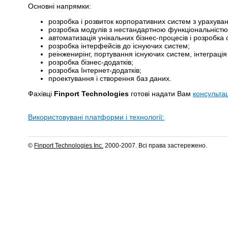
Основні напрямки:
розробка і розвиток корпоративних систем з урахуван
розробка модулів з нестандартною функціональністю
автоматизація унікальних бізнес-процесів і розробка 
розробка інтерфейсів до існуючих систем;
реінженирінг, портування існуючих систем, інтеграц
розробка бізнес-додатків;
розробка Інтернет-додатків;
проектування і створення баз даних.
Фахівці
Finport Technologies
готові надати Вам
консульта
Використовувані платформи і технології:
©
Finport Technologies Inc.
2000-2007. Всі права застережено.