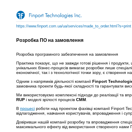
https://www.finport.com.ua/ua/services/made_to_order.html?s=print
Розробка ПО на замовлення
Розробка програмного забезпечення на замовлення
Практика показує, що не завжди готові рішення і продукти,
унікальних бізнес-процесів вимагає розробки лише спеціалі
економічної, так і з технологічної точки зору, є створенн
Одним з напрямків діяльності компанії
Finport Technologi
замовника проекти будь-якої складності та гарантувати ви
Ми використовуємо комплексні підходи до реалізації та вп
RUP
і моделі зрілості процесів
CMM
.
В
процесі
роботи над проектом фахівці компанії Finport Tec
відлагодження, навчання користувачів, впровадження і супр
Довіривши нашій компанії розробку та впровадження спеці
максимального ефекту від використання створеного нами ПЗ