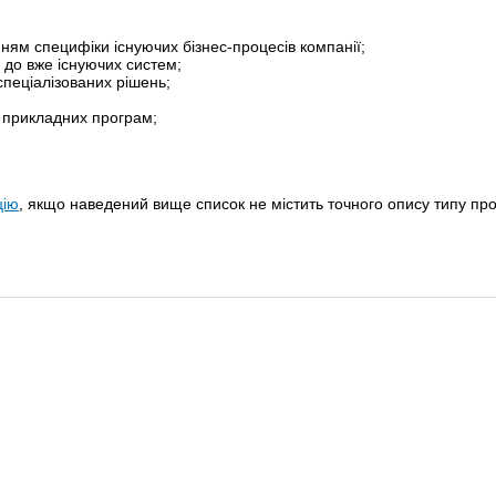
ням специфіки існуючих бізнес-процесів компанії;
 до вже існуючих систем;
спеціалізованих рішень;
ія прикладних програм;
цію
, якщо наведений вище список не містить точного опису типу про