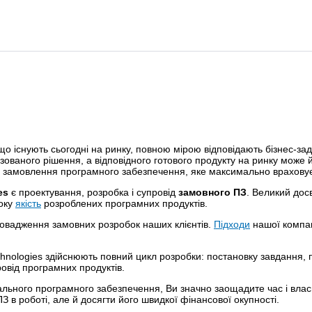
 що існують сьогодні на ринку, повною мірою відповідають бізнес-за
зованого рішення, а відповідного готового продукту на ринку може й
я на замовлення програмного забезпечення, яке максимально враховує
es
є проектування, розробка і супровід
замовного ПЗ
. Великий дос
соку
якість
розроблених програмних продуктів.
ровадження замовних розробок наших клієнтів.
Підходи
нашої компан
hnologies здійснюють повний цикл розробки: постановку завдання, п
овід програмних продуктів.
ального програмного забезпечення, Ви значно заощадите час і влас
 в роботі, але й досягти його швидкої фінансової окупності.