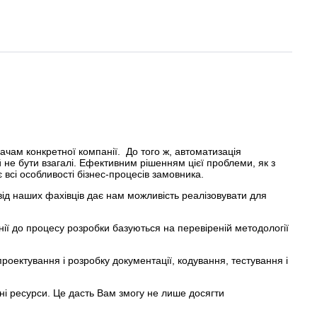
дачам конкретної компанії. До того ж, автоматизація
 не бути взагалі. Ефективним рішенням цієї проблеми, як з
 всі особливості бізнес-процесів замовника.
від наших фахівців дає нам можливість реалізовувати для
ії до процесу розробки базуються на перевіреній методології
роектування і розробку документації, кодування, тестування і
ні ресурси. Це дасть Вам змогу не лише досягти