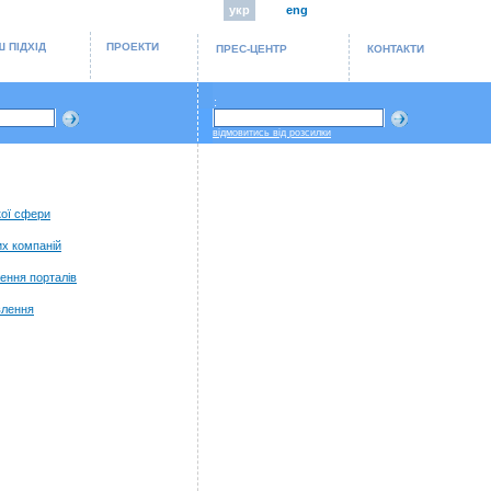
укр
eng
 ПІДХІД
ПРОЕКТИ
ПРЕС-ЦЕНТР
КОНТАКТИ
:
відмовитись від розсилки
кої сфери
х компаній
ення порталів
влення